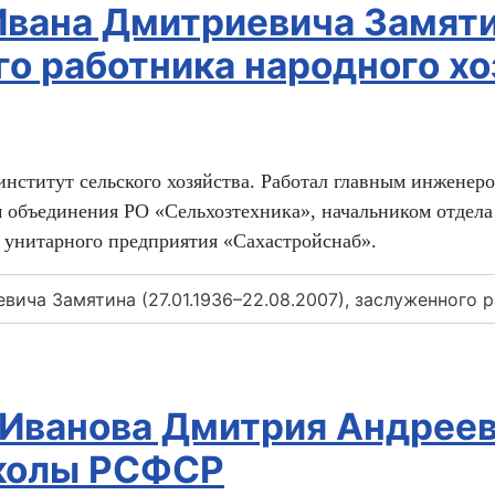
Ивана Дмитриевича Замятин
го работника народного х
институт сельского хозяйства. Работал главным инженер
 объединения РО «Сельхозтехника», начальником отдела
 унитарного предприятия «Сахастройснаб».
ича Замятина (27.01.1936–22.08.2007), заслуженного ра
 Иванова Дмитрия Андрееви
школы РСФСР