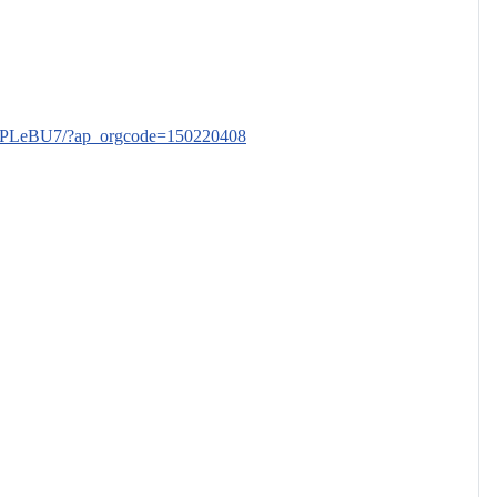
9/xTPLeBU7/?ap_orgcode=150220408