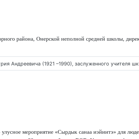
Горного района, Онерской неполной средней школы, дир
трия Андреевича (1921 –1990), заслуженного учителя 
 улусное мероприятие «Сырдык санаа иэйиитэ» для люд