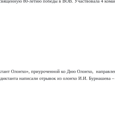
священную 80-летию победы в ВОВ. Участвовала 4 коман
ктант Олоҥхо», приуроченной ко Дню Олоҥхо, направле
и диктанта написали отрывок из олоҥхо И.И. Бурнашева